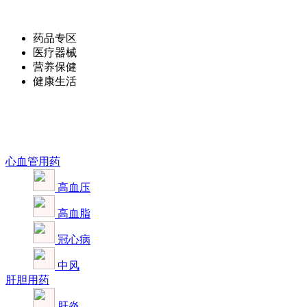
药品专区
医疗器械
营养保健
健康生活
心血管用药
高血压
高血脂
冠心病
中风
肝胆用药
肝炎